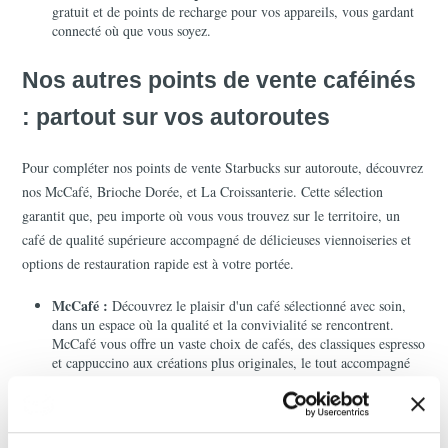
gratuit et de points de recharge pour vos appareils, vous gardant 
connecté où que vous soyez.
Nos autres points de vente caféinés 
: partout sur vos autoroutes
Pour compléter nos points de vente Starbucks sur autoroute, découvrez 
nos McCafé, Brioche Dorée, et La Croissanterie. Cette sélection 
garantit que, peu importe où vous vous trouvez sur le territoire, un 
café de qualité supérieure accompagné de délicieuses viennoiseries et 
options de restauration rapide est à votre portée.
McCafé :
 Découvrez le plaisir d'un café sélectionné avec soin, 
dans un espace où la qualité et la convivialité se rencontrent. 
McCafé vous offre un vaste choix de cafés, des classiques espresso 
et cappuccino aux créations plus originales, le tout accompagné 
de pâtisseries et snacks savoureux pour une pause délicieuse à tout 
moment de la journée.
La Croissanterie : 
Un must pour les amoureux de viennoiseries 
françaises et de café fraîchement moulu. Profitez d'un moment de 