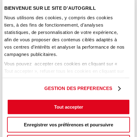
détente où le goût authentique d'un croissant parfaitement 
BIENVENUE SUR LE SITE D’AUTOGRILL
croustillant ou d'un pain au chocolat onctueux s'allie à la 
perfection avec votre boisson chaude préférée.
Nous utilisons des cookies, y compris des cookies
Brioche Dorée :
 Un lieu où l'ambiance amicale se marie à la 
tiers, à des fins de fonctionnement, d’analyses
gourmandise. Avec son choix varié de viennoiseries, sandwiches, 
statistiques, de personnalisation de votre expérience,
et cafés, Brioche Dorée est l'escale idéale pour ceux qui cherchent 
à satisfaire leur envie d'un espresso intense ou d'un doux café 
afin de vous proposer des contenus ciblés adaptés à
latte, accompagné d'une brioche moelleuse ou d'un muffin 
vos centres d’intérêts et analyser la performance de nos
généreux.
campagnes publicitaires.
Vous pouvez accepter ces cookies en cliquant sur «
Que vous soyez en quête d'un petit-déjeuner énergisant, d'un déjeuner 
Tout accepter », refuser tous les cookies en cliquant sur
sur le pouce, ou simplement d'un moment de relaxation, nos enseignes 
« tout refuser » ou cliquer sur « Paramétrer les cookies
vous attendent.
» pour gérer vos préférences.
GESTION DES PREFERENCES
Pour partager l'expérience, visitez nos salons ou
sur
www.starbucks.fr
Tout accepter
© Starbucks Corporation
Enregistrer vos préférences et poursuivre