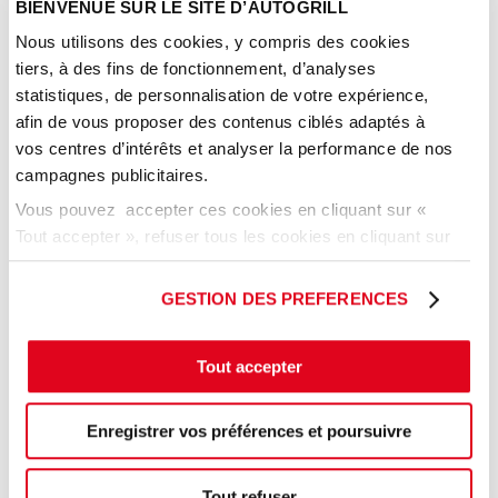
BIENVENUE SUR LE SITE D’AUTOGRILL
La Croissanterie : la restauration
Nous utilisons des cookies, y compris des cookies
rapide à la française.
tiers, à des fins de fonctionnement, d’analyses
statistiques, de personnalisation de votre expérience,
Tout au long de la journée, La Croissanterie vous
afin de vous proposer des contenus ciblés adaptés à
propose ses viennoiseries, boissons chaudes &
vos centres d’intérêts et analyser la performance de nos
froides, menu, sandwiches, salades et formule
campagnes publicitaires.
douceurs.
Vous pouvez accepter ces cookies en cliquant sur «
Tout accepter », refuser tous les cookies en cliquant sur
Cela fait plus de 40 ans que l’on vous prépare sur
« tout refuser » ou cliquer sur « Paramétrer les cookies
place chaque matin les meilleurs sandwiches et
» pour gérer vos préférences.
salades avec des ingrédients soigneusement
GESTION DES PREFERENCES
sélectionnés.
Tout accepter
Une pause savoureuse en perspective pour
satisfaire les petites et les grandes faims
Enregistrer vos préférences et poursuivre
Tout refuser